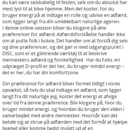
du kan være selskabelig til festen, selv om du absolut har
mest lyst til at blive hjemme. Men det koster. For du
bruger energi på at indtage en rolle og udvise en adfærd,
som ligger langt fra din umiddelbart naturlige ageren.
I denne online-session bliver du klogere på
dine
præferencer for adfærd. Adfærdsforståelse handler ikke
om at putte folk i bokse. Det handler om at forstå dig selv
og dine præferencer, og det gør vi med udgangspunkt i
DiSC, som er et glimrende værktøj til at beskrive
menneskers adfærd og forskellighed. Har du f.eks. en
udpræget D-profil er det her, du bruger mindst energi –
det er her, du har din komfortzone.
Din præference for adfærd bliver formet tidligt i vores
opvækst, så hvis du skal indtage en adfærd, som ligger
langt fra dit naturlige jeg, koster det energi at afvige
over tid fra denne præference. Bliv klogere på, hvor du
bruger mindst energi, og hvordan du bruger den viden i
samarbejdet med andre mennesker. Hvornår kan det
betale sig at skrue på adfærden med det formål at hjælpe
teamet eller komme bedst muligt ud af en