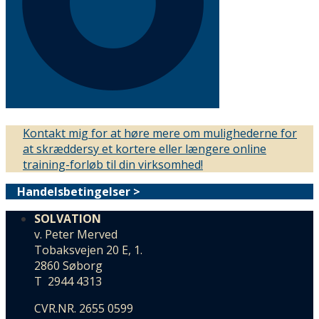
Kontakt mig for at høre mere om mulighederne for
at skræddersy et kortere eller længere online
training-forløb til din virksomhed!
Handelsbetingelser >
SOLVATION
v. Peter Merved
Tobaksvejen 20 E, 1.
2860 Søborg
T 2944 4313
CVR.NR. 2655 0599