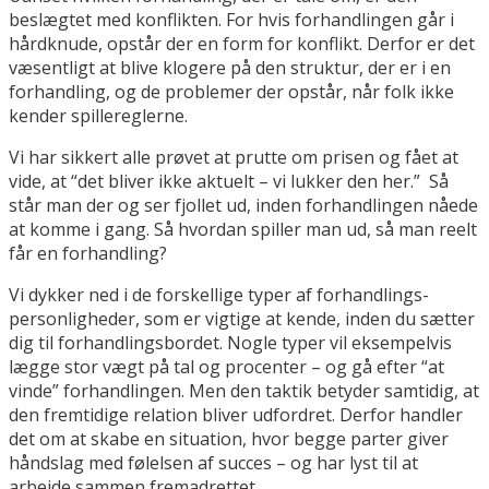
beslægtet med konflikten. For hvis forhandlingen går i
hårdknude, opstår der en form for konflikt. Derfor er det
væsentligt at blive klogere på den struktur, der er i en
forhandling, og de problemer der opstår, når folk ikke
kender spillereglerne.
Vi har sikkert alle prøvet at prutte om prisen og fået at
vide, at “det bliver ikke aktuelt – vi lukker den her.” Så
står man der og ser fjollet ud, inden forhandlingen nåede
at komme i gang. Så hvordan spiller man ud, så man reelt
får en forhandling?
Vi dykker ned i de forskellige typer af forhandlings-
personligheder, som er vigtige at kende, inden du sætter
dig til forhandlingsbordet. Nogle typer vil eksempelvis
lægge stor vægt på tal og procenter – og gå efter “at
vinde” forhandlingen. Men den taktik betyder samtidig, at
den fremtidige relation bliver udfordret. Derfor handler
det om at skabe en situation, hvor begge parter giver
håndslag med følelsen af succes – og har lyst til at
arbejde sammen fremadrettet.