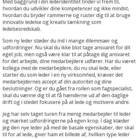
Med baggrund i din lederidentitet finder vi frem til,
hvordan du udvikler dine kompetencer og ikke mindst,
hvordan du bryder rammerne og ruster dig til at bruge
innovativ ledelse og kreativ tænkning som
ledelsesredskab.
Som ny leder støder du ind i mange dilemmaer og
udfordringer. Nu skal du ikke blot tage ansvaret for dit
eget job, men også være klar til at påtage dig ansvaret
for det arbejde, dine medarbejdere udfører. Har du været
kollega med de medarbejdere, du nu skal lede, eller
starter du som leder i en ny virksomhed, kræver det
medarbejdernes accept af din autoritet og dine
beslutninger. Og er du gået fra rollen som fagspecialist,
skal du vænne dig til at få hænderne ud af den daglige
drift og i stedet fokusere på at lede og motivere andre.
Jeg har selv taget turen fra menig medarbejder til leder
og mærket udfordringerne på egen krop. I dag klæder
jeg den nye leder på med de basale egenskaber, der skal
til for at lede, giver ham et billede af, hvilken type leder