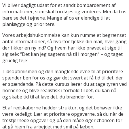
Vi bliver dagligt udsat for et sandt bombardement af
informationer, som skal fordøjes og vurderes. Men lad os
bare se det i øjnene. Mange af os er elendige til at
planlægge og prioritere.
Vores arbejdshukommelse kan kun rumme et begrænset
antal informationer, så hvorfor tjekke din mail, hver gang
der tikker en ny ind? Og hvem har ikke prøvet at sige til
sig selv: “Det kan jeg sagtens nå til i morgen” – og taget
gruelig fejl?
Tidsoptimismen og den manglende evne til at prioritere
spænder ben for os og gør det svært at få tid til det, der
er spændende. På dette kursus lærer du at tage tyren ved
hornene og blive realistisk i forhold til det, du kan nå –
og skabe tid til at lave det, du brænder for.
Et af redskaberne hedder struktur, og det behøver ikke
være kedeligt. Lær at prioritere opgaverne, så du når de
trestjernede opgaver og på den måde øger chancen for
at gå hjem fra arbejdet med smil på læben.