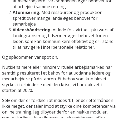
af medarbejdere i virksomheden øger behovet for
at arbejde i samme retning.
Atomisering.
Med ressourcer og produktion
spredt over mange lande øges behovet for
samarbejde.
Videnshåndtering.
At lede folk virtuelt på tværs af
landegrænser og tidszoner øger behovet for en
leder, som kan kommunikere effektivt og er i stand
til at navigere i interpersonelle relationer.
Og spådommen var spot on.
Nutidens mere eller mindre virtuelle arbejdsmarked har
samtidig resulteret i et behov for at uddanne ledere og
medarbejdere på distancen. Et behov som kun blevet
styrket i forbindelse med den krise, vi har oplevet i
starten af 2020.
Selv om der er fordele i at mødes 1:1, er der efterhånden
ikke meget, der taler imod at styrke dine kompetencer via
online training. Jeg tilbyder derfor en række moduler,
som naturligvis kan tilpasses og skræddersyes efter